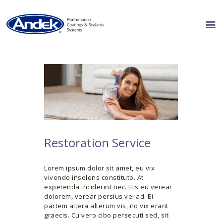
PRODUCT LINES
RESOURCES
WHERE TO BUY
ABOUT US
CONTACT US
Restoration Service
Lorem ipsum dolor sit amet, eu vix
vivendo insolens constituto. At
expetenda inciderint nec. His eu verear
dolorem, verear persius vel ad. Ei
partem altera alterum vis, no vix erant
graecis. Cu vero cibo persecuti sed, sit